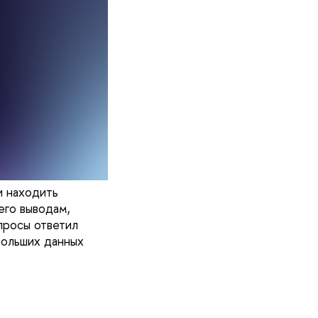
и находить
его выводам,
просы ответил
больших данных