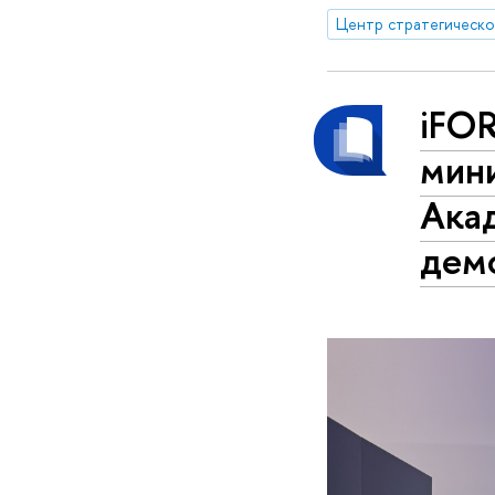
iFO
мин
Акад
дем