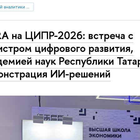
Центр стратегической аналитики и больших данных
RA на ЦИПР-2026: встреча с
истром цифрового развития,
емией наук Республики Тата
онстрация ИИ-решений