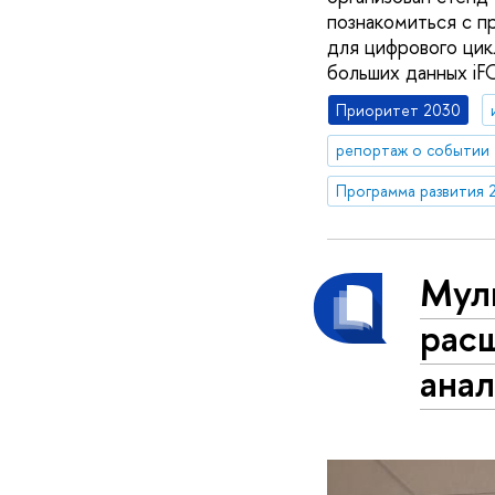
познакомиться с п
для цифрового цик
больших данных i
Приоритет 2030
репортаж о событии
Программа развития 
Мул
рас
ана