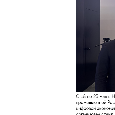
С 18 по 23 мая в
промышленной Рос
цифровой экономик
организован стенд