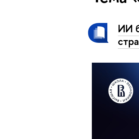
ИИ б
стра