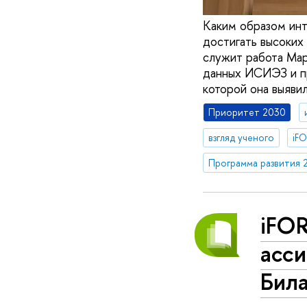
Каким образом инт
достигать высоких
служит работа Мар
данных ИСИЭЗ и п
которой она выяви
Приоритет 2030
взгляд ученого
iF
Программа развития 
iFO
асси
Бил