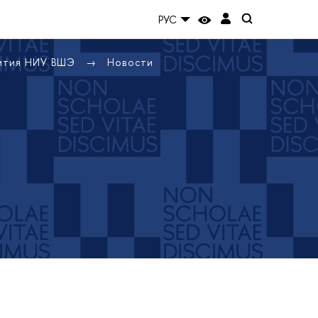
РУС
вития НИУ ВШЭ
Новости