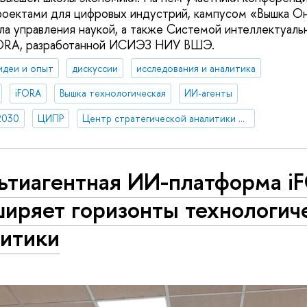
роектами для цифровых индустрий, кампусом «Вышка Он
ла управления наукой, а также Системой интеллектуальн
FORA, разработанной ИСИЭЗ НИУ ВШЭ.
идеи и опыт
дискуссии
исследования и аналитика
iFORA
Вышка технологическая
ИИ-агенты
2030
ЦИПР
Центр стратегической аналитики и больших данных
ьтиагентная ИИ-платформа i
ширяет горизонты технологич
литики