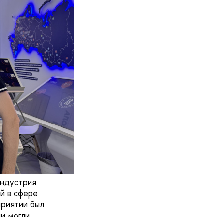
индустрия
й в сфере
приятии был
и могли