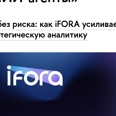
ез риска: как iFORA усилива
тегическую аналитику