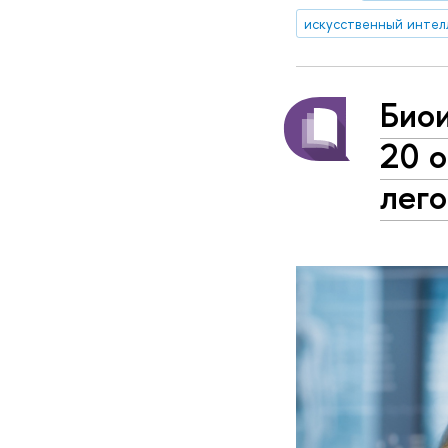
искусственный интел
Био
20 о
лего