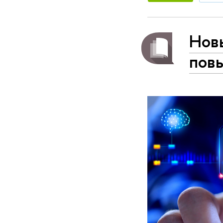
Нов
пов