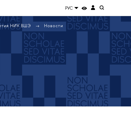
РУС
вития НИУ ВШЭ
Новости