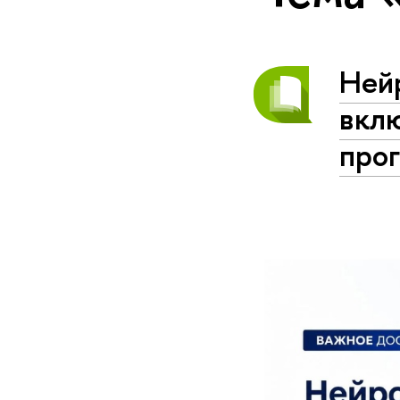
Ней
вклю
про