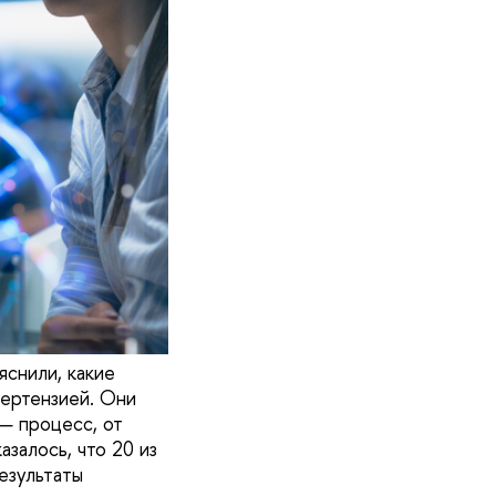
снили, какие
пертензией. Они
— процесс, от
залось, что 20 из
езультаты