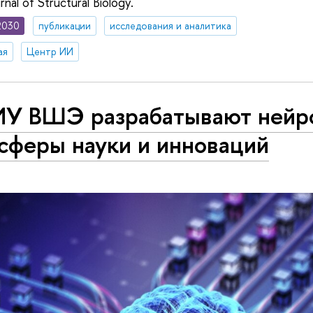
nal of Structural Biology.
2030
публикации
исследования и аналитика
ая
Центр ИИ
ИУ ВШЭ разрабатывают нейр
сферы науки и инноваций