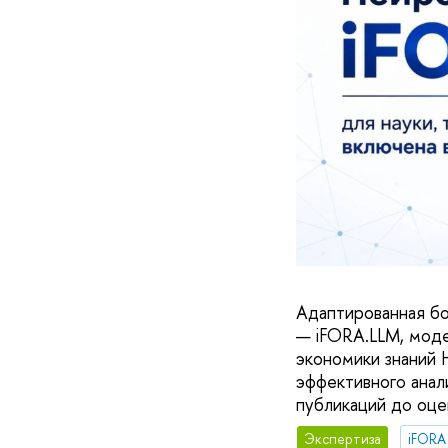
Адаптированная бо
— iFORA.LLM, моде
экономики знаний 
эффективного анал
публикаций до оце
Экспертиза
iFORA