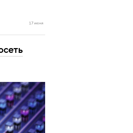
17 июня
осеть