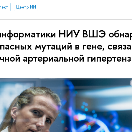
лект
Центр ИИ
информатики НИУ ВШЭ обна
пасных мутаций в гене, связ
чной артериальной гипертен