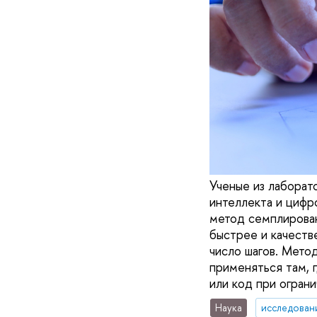
Ученые из лаборат
интеллекта и цифр
метод семплирова
быстрее и качеств
число шагов. Метод
применяться там, 
или код при огран
Наука
исследован