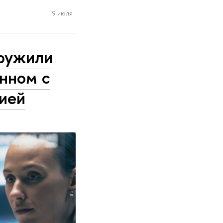
9 июля
ружили
анном с
зией