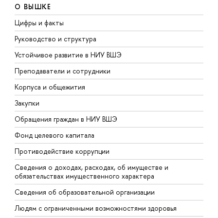
О ВЫШКЕ
Цифры и факты
Л
Руководство и структура
Д
Устойчивое развитие в НИУ ВШЭ
О
Преподаватели и сотрудники
П
Корпуса и общежития
В
Закупки
П
Обращения граждан в НИУ ВШЭ
А
Фонд целевого капитала
Д
Противодействие коррупции
Ц
Сведения о доходах, расходах, об имуществе и
Б
обязательствах имущественного характера
О
Сведения об образовательной организации
О
Людям с ограниченными возможностями здоровья