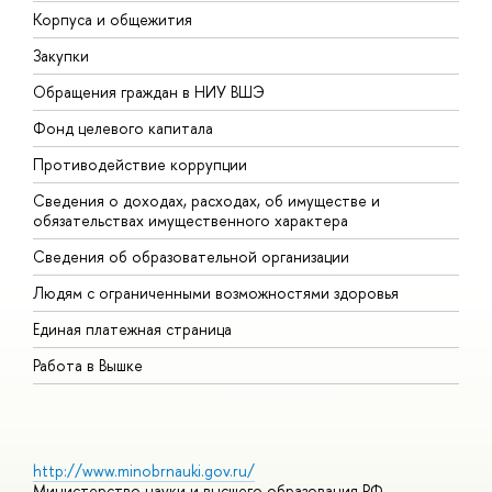
Корпуса и общежития
В
Закупки
П
Обращения граждан в НИУ ВШЭ
А
Фонд целевого капитала
Д
Противодействие коррупции
Ц
Сведения о доходах, расходах, об имуществе и
Б
обязательствах имущественного характера
О
Сведения об образовательной организации
О
Людям с ограниченными возможностями здоровья
Единая платежная страница
Работа в Вышке
http://www.minobrnauki.gov.ru/
Министерство науки и высшего образования РФ