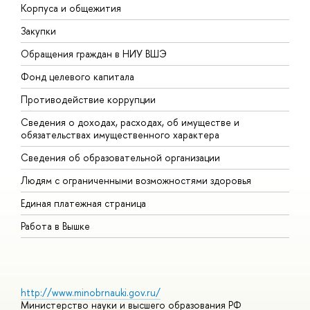
Корпуса и общежития
В
Закупки
П
Обращения граждан в НИУ ВШЭ
А
Фонд целевого капитала
Д
Противодействие коррупции
Ц
Сведения о доходах, расходах, об имуществе и
Б
обязательствах имущественного характера
О
Сведения об образовательной организации
О
Людям с ограниченными возможностями здоровья
Единая платежная страница
Работа в Вышке
http://www.minobrnauki.gov.ru/
Министерство науки и высшего образования РФ