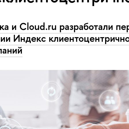
а и Cloud.ru разработали пе
ии Индекс клиентоцентрично
паний