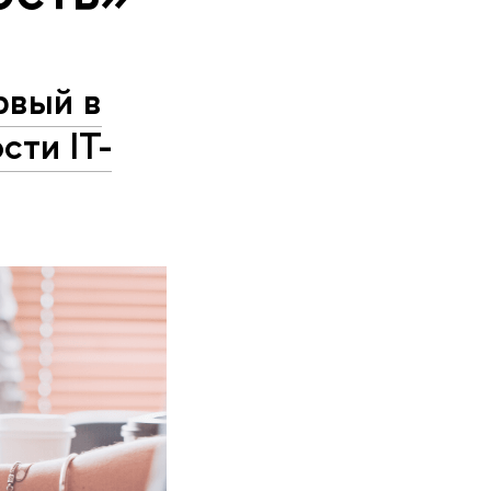
рвый в
сти IT-