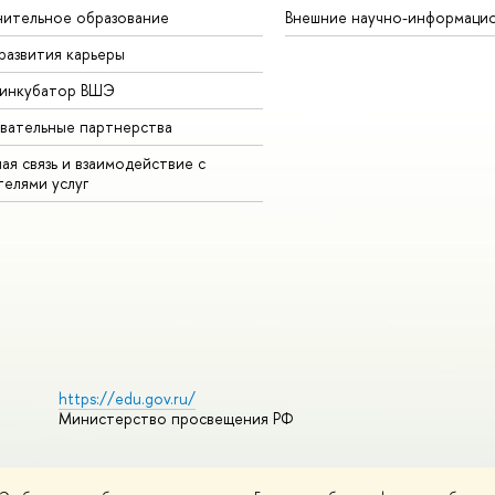
ительное образование
Внешние научно-информаци
развития карьеры
-инкубатор ВШЭ
вательные партнерства
ая связь и взаимодействие с
телями услуг
https://edu.gov.ru/
Министерство просвещения РФ