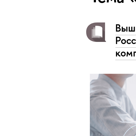
Вышк
Росс
ком