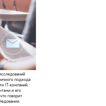
 исследований
ричного подхода
и IT-компаний.
нтами и его
что говорит
ледования.