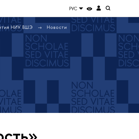
РУС
вития НИУ ВШЭ
Новости
ость»