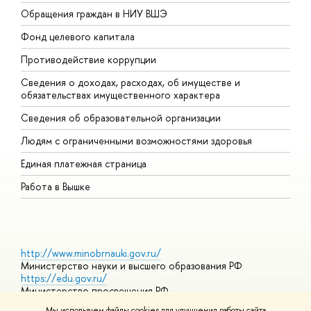
Обращения граждан в НИУ ВШЭ
А
Фонд целевого капитала
Д
Противодействие коррупции
Ц
Сведения о доходах, расходах, об имуществе и
Б
обязательствах имущественного характера
О
Сведения об образовательной организации
О
Людям с ограниченными возможностями здоровья
Единая платежная страница
Работа в Вышке
http://www.minobrnauki.gov.ru/
Министерство науки и высшего образования РФ
https://edu.gov.ru/
Министерство просвещения РФ
https://elearning.hse.ru/mooc
Мы используем файлы cookies для улучшения работы сайта