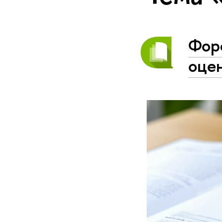
Фор
оце