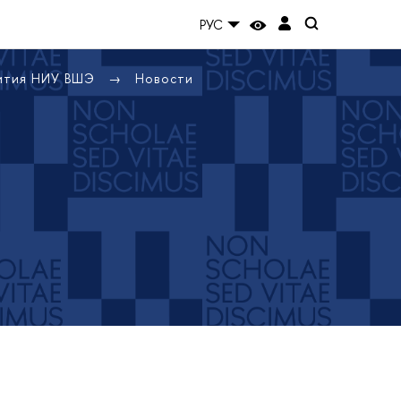
РУС
вития НИУ ВШЭ
Новости