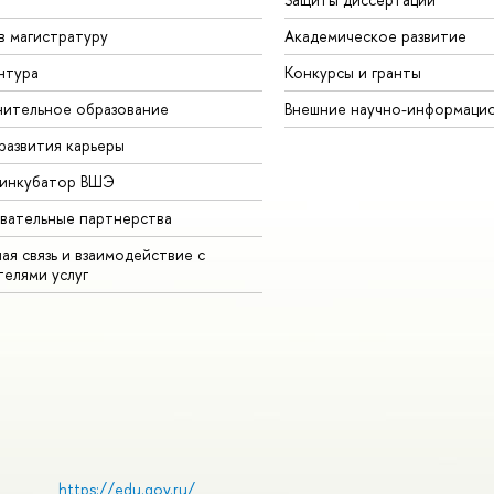
в магистратуру
Академическое развитие
нтура
Конкурсы и гранты
ительное образование
Внешние научно-информаци
развития карьеры
-инкубатор ВШЭ
вательные партнерства
ая связь и взаимодействие с
телями услуг
https://edu.gov.ru/