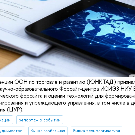
енции ООН по торговле и развитию (ЮНКТАД) признал
аучно-образовательного Форсайт-центра ИСИЭЗ НИУ 
ческого форсайта и оценки технологий для формирован
нирования и упреждающего управления, в том числе в
тия (ЦУР).
кации
репортаж о событии
удничество
Вышка глобальная
Вышка технологическая