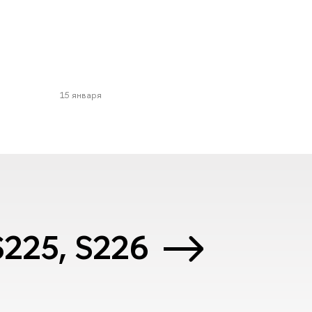
15 января
 S225, S226