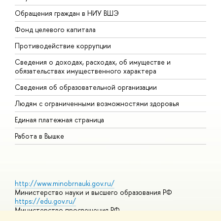
Обращения граждан в НИУ ВШЭ
А
Фонд целевого капитала
Д
Противодействие коррупции
Ц
Сведения о доходах, расходах, об имуществе и
Б
обязательствах имущественного характера
О
Сведения об образовательной организации
О
Людям с ограниченными возможностями здоровья
Единая платежная страница
Работа в Вышке
http://www.minobrnauki.gov.ru/
Министерство науки и высшего образования РФ
https://edu.gov.ru/
Министерство просвещения РФ
https://elearning.hse.ru/mooc