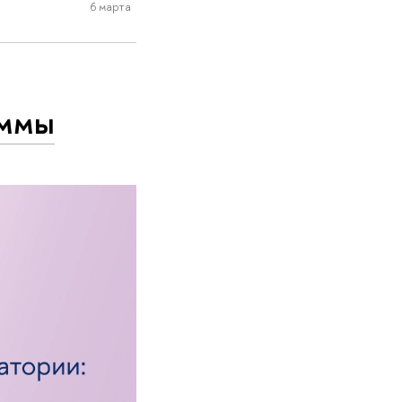
6 марта
аммы