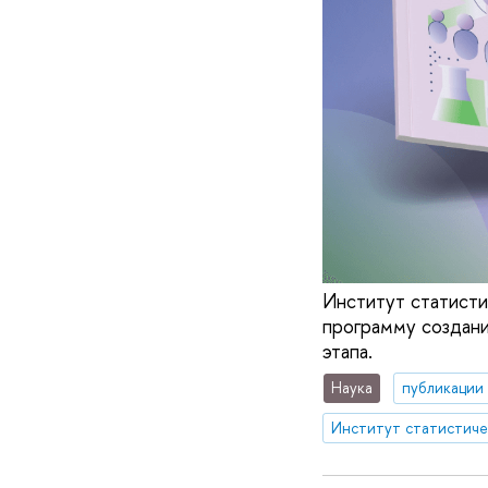
Институт статисти
программу создани
этапа.
Наука
публикации