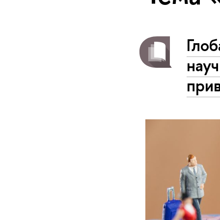
Глоб
науч
при