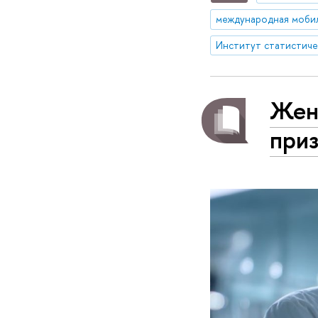
Жен
при