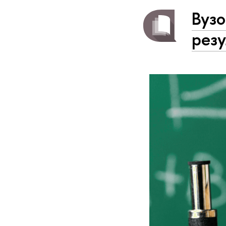
Вузо
рез