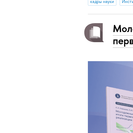
кадры науки
Мол
пер