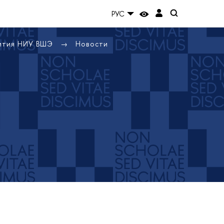
РУС
вития НИУ ВШЭ
Новости