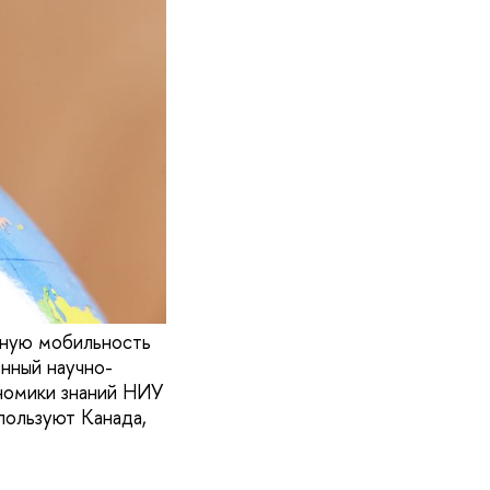
дную мобильность
нный научно-
ономики знаний НИУ
пользуют Канада,