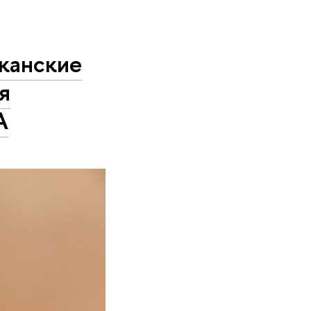
иканские
я
А