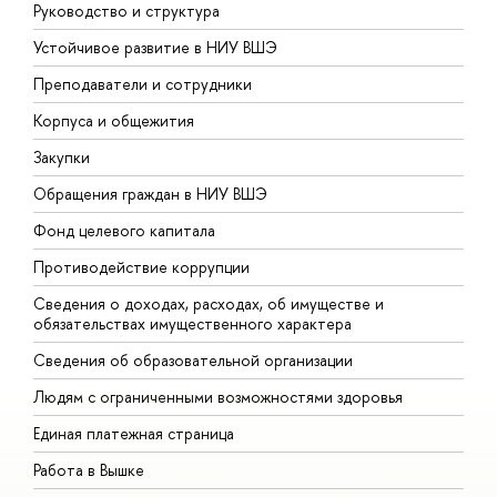
Руководство и структура
Д
Устойчивое развитие в НИУ ВШЭ
О
Преподаватели и сотрудники
П
Корпуса и общежития
В
Закупки
П
Обращения граждан в НИУ ВШЭ
А
Фонд целевого капитала
Д
Противодействие коррупции
Ц
Сведения о доходах, расходах, об имуществе и
Б
обязательствах имущественного характера
О
Сведения об образовательной организации
О
Людям с ограниченными возможностями здоровья
Единая платежная страница
Работа в Вышке