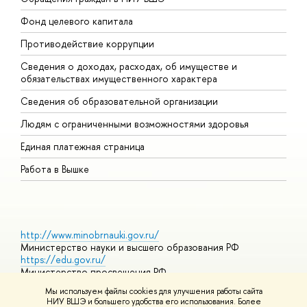
Фонд целевого капитала
Д
Противодействие коррупции
Ц
Сведения о доходах, расходах, об имуществе и
Б
обязательствах имущественного характера
О
Сведения об образовательной организации
О
Людям с ограниченными возможностями здоровья
Единая платежная страница
Работа в Вышке
http://www.minobrnauki.gov.ru/
Министерство науки и высшего образования РФ
https://edu.gov.ru/
Министерство просвещения РФ
https://elearning.hse.ru/mooc
Мы используем файлы cookies для улучшения работы сайта
Массовые открытые онлайн-курсы
НИУ ВШЭ и большего удобства его использования. Более