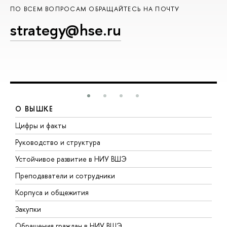
ПО ВСЕМ ВОПРОСАМ ОБРАЩАЙТЕСЬ НА ПОЧТУ
strategy@hse.ru
О ВЫШКЕ
Цифры и факты
Л
Руководство и структура
Д
Устойчивое развитие в НИУ ВШЭ
О
Преподаватели и сотрудники
П
Корпуса и общежития
В
Закупки
П
Обращения граждан в НИУ ВШЭ
А