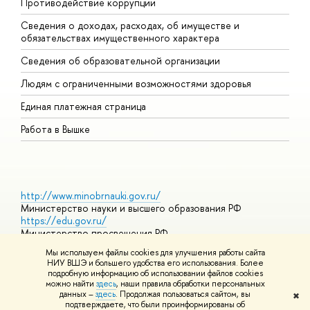
Противодействие коррупции
Ц
Сведения о доходах, расходах, об имуществе и
Б
обязательствах имущественного характера
О
Сведения об образовательной организации
О
Людям с ограниченными возможностями здоровья
Единая платежная страница
Работа в Вышке
http://www.minobrnauki.gov.ru/
Министерство науки и высшего образования РФ
https://edu.gov.ru/
Министерство просвещения РФ
https://elearning.hse.ru/mooc
Мы используем файлы cookies для улучшения работы сайта
Массовые открытые онлайн-курсы
НИУ ВШЭ и большего удобства его использования. Более
подробную информацию об использовании файлов cookies
можно найти
здесь
, наши правила обработки персональных
данных –
здесь
. Продолжая пользоваться сайтом, вы
✖
© НИУ ВШЭ 1993–2026
Адреса и контакты
Условия
подтверждаете, что были проинформированы об
использования материалов
Политика конфиденциальности
Карта