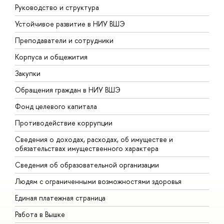
Руководство и структура
Д
Устойчивое развитие в НИУ ВШЭ
О
Преподаватели и сотрудники
П
Корпуса и общежития
В
Закупки
П
Обращения граждан в НИУ ВШЭ
А
Фонд целевого капитала
Д
Противодействие коррупции
Ц
Сведения о доходах, расходах, об имуществе и
Б
обязательствах имущественного характера
О
Сведения об образовательной организации
О
Людям с ограниченными возможностями здоровья
Единая платежная страница
Работа в Вышке