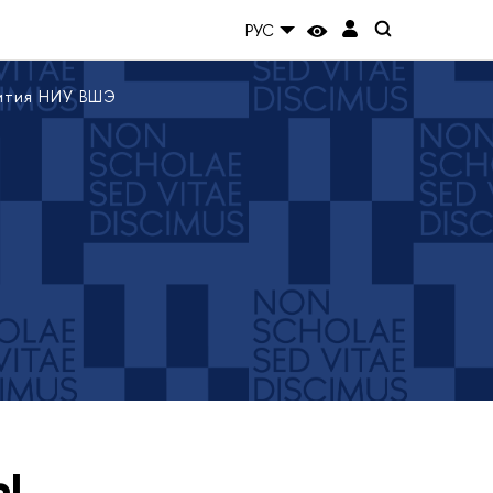
РУС
вития НИУ ВШЭ
ы