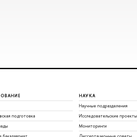
ЗОВАНИЕ
НАУКА
Научные подразделения
вская подготовка
Исследовательские проекты
иады
Мониторинги
в бакалавриат
Диссертационные советы