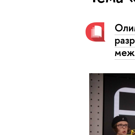
Оли
раз
меж