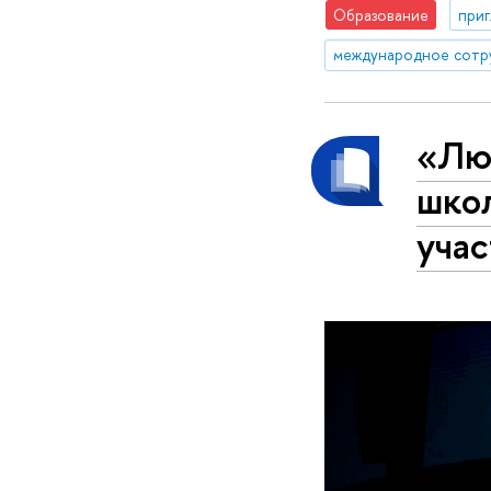
Образование
приг
международное сотр
«Лю
школ
уча