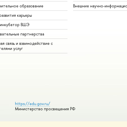
ительное образование
Внешние научно-информаци
развития карьеры
-инкубатор ВШЭ
вательные партнерства
ая связь и взаимодействие с
телями услуг
https://edu.gov.ru/
Министерство просвещения РФ