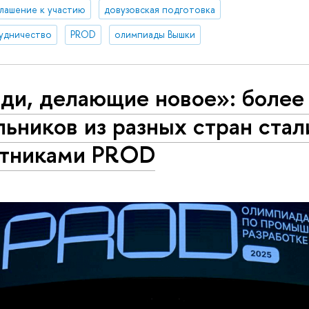
лашение к участию
довузовская подготовка
удничество
PROD
олимпиады Вышки
ди, делающие новое»: более
ьников из разных стран стал
стниками PROD