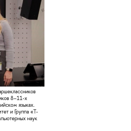
аршеклассников
иков 8–11-х
ийском языках.
ет и Группа «Т-
мпьютерных наук