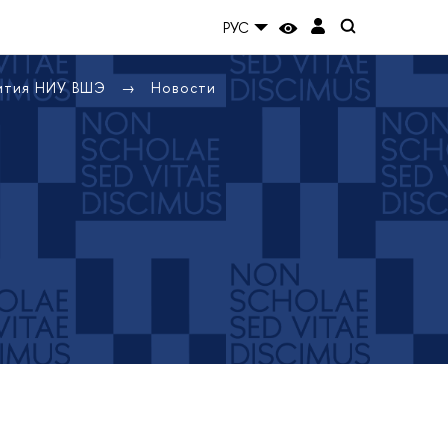
РУС
вития НИУ ВШЭ
Новости