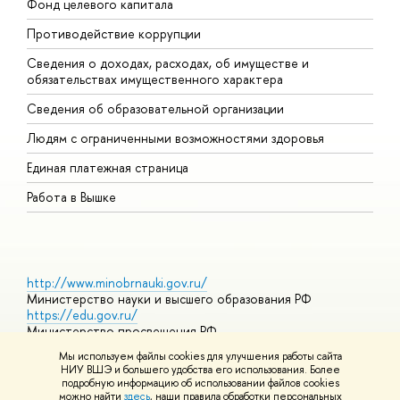
Фонд целевого капитала
Д
Противодействие коррупции
Ц
Сведения о доходах, расходах, об имуществе и
Б
обязательствах имущественного характера
О
Сведения об образовательной организации
О
Людям с ограниченными возможностями здоровья
Единая платежная страница
Работа в Вышке
http://www.minobrnauki.gov.ru/
Министерство науки и высшего образования РФ
https://edu.gov.ru/
Министерство просвещения РФ
https://elearning.hse.ru/mooc
Мы используем файлы cookies для улучшения работы сайта
Массовые открытые онлайн-курсы
НИУ ВШЭ и большего удобства его использования. Более
подробную информацию об использовании файлов cookies
можно найти
здесь
, наши правила обработки персональных