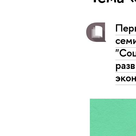
Пер
семи
"Соц
разв
эко