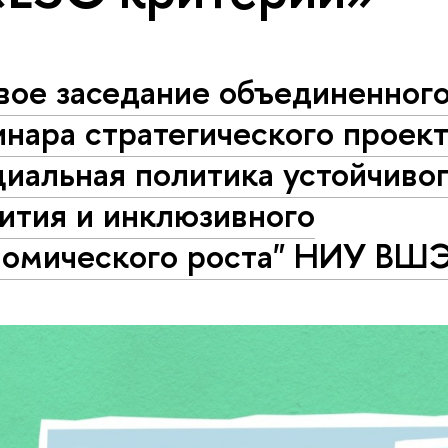
вое заседание объединенног
нара стратегического проек
иальная политика устойчиво
ития и инклюзивного
номического роста" НИУ ВШ