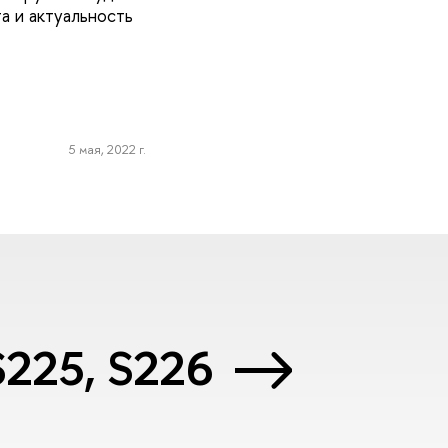
а и актуальность
5 мая, 2022 г.
 S225, S226