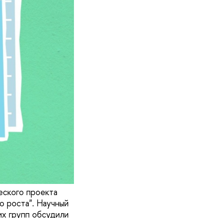
еского проекта
о роста". Научный
их групп обсудили