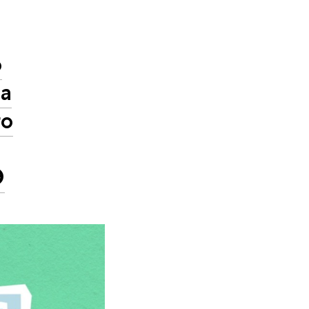
о
та
го
Э