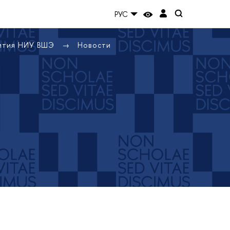
РУС
вития НИУ ВШЭ
Новости