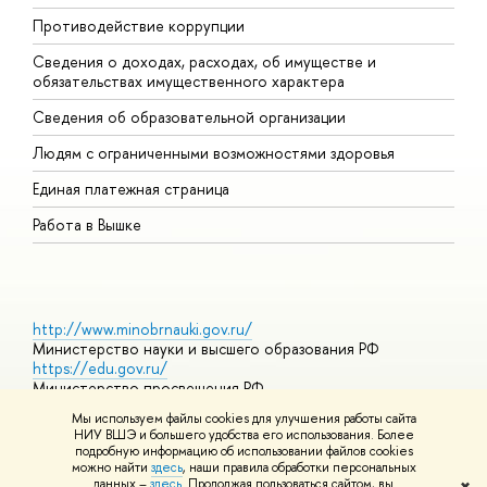
Противодействие коррупции
Ц
Сведения о доходах, расходах, об имуществе и
Б
обязательствах имущественного характера
О
Сведения об образовательной организации
О
Людям с ограниченными возможностями здоровья
Единая платежная страница
Работа в Вышке
http://www.minobrnauki.gov.ru/
Министерство науки и высшего образования РФ
https://edu.gov.ru/
Министерство просвещения РФ
https://elearning.hse.ru/mooc
Мы используем файлы cookies для улучшения работы сайта
Массовые открытые онлайн-курсы
НИУ ВШЭ и большего удобства его использования. Более
подробную информацию об использовании файлов cookies
можно найти
здесь
, наши правила обработки персональных
данных –
здесь
. Продолжая пользоваться сайтом, вы