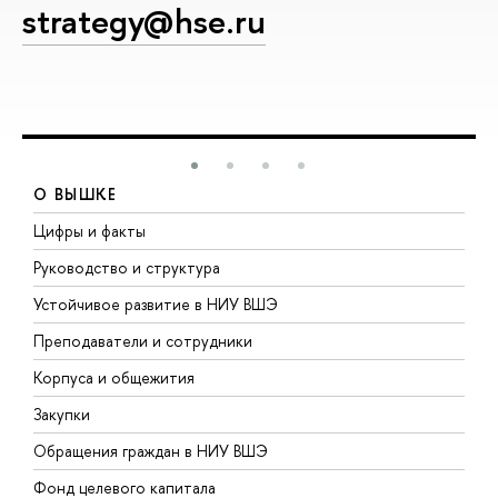
strategy@hse.ru
О ВЫШКЕ
Цифры и факты
Л
Руководство и структура
Д
Устойчивое развитие в НИУ ВШЭ
О
Преподаватели и сотрудники
П
Корпуса и общежития
В
Закупки
П
Обращения граждан в НИУ ВШЭ
А
Фонд целевого капитала
Д