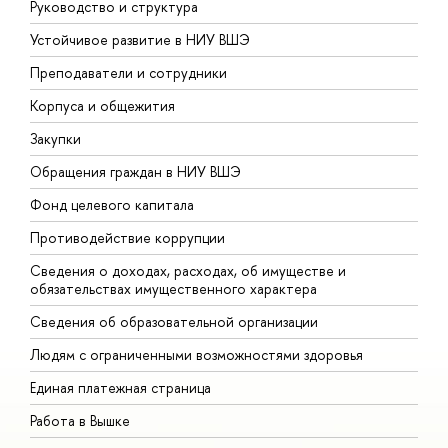
Руководство и структура
Д
Устойчивое развитие в НИУ ВШЭ
О
Преподаватели и сотрудники
П
Корпуса и общежития
В
Закупки
П
Обращения граждан в НИУ ВШЭ
А
Фонд целевого капитала
Д
Противодействие коррупции
Ц
Сведения о доходах, расходах, об имуществе и
Б
обязательствах имущественного характера
О
Сведения об образовательной организации
О
Людям с ограниченными возможностями здоровья
Единая платежная страница
Работа в Вышке