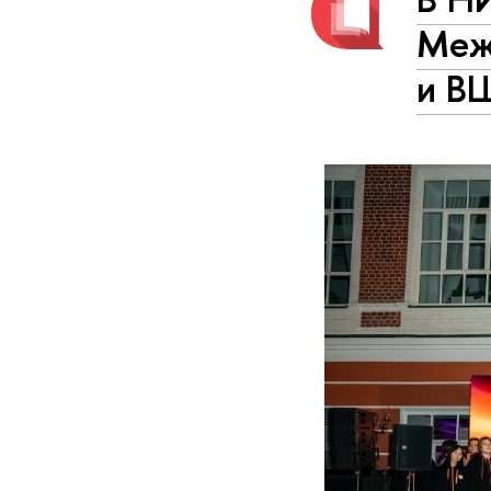
Меж
и В