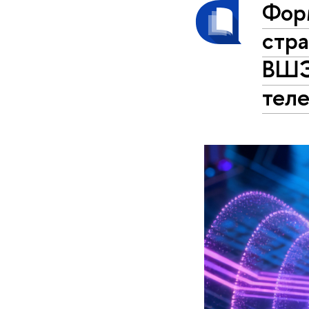
Фор
стра
ВШЭ
тел