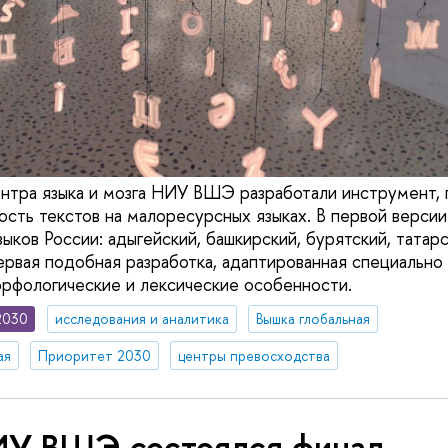
нтра языка и мозга НИУ ВШЭ разработали инструмент,
сть текстов на малоресурсных языках. В первой верси
ыков России: адыгейский, башкирский, бурятский, татарс
ервая подобная разработка, адаптированная специально 
рфологические и лексические особенности.
2030
исследования и аналитика
Вышка глобальная
ая
Приоритет 2030
центры превосходства
ИУ ВШЭ состоялся финал