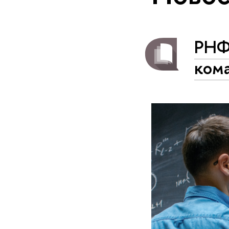
РНФ
ком