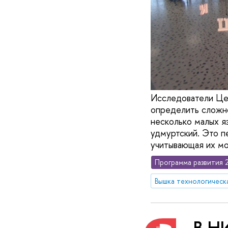
Исследователи Це
определить сложно
несколько малых яз
удмуртский. Это п
учитывающая их мо
Программа развития 
Вышка технологическ
В Н