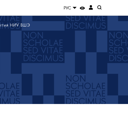
РУС
вития НИУ ВШЭ