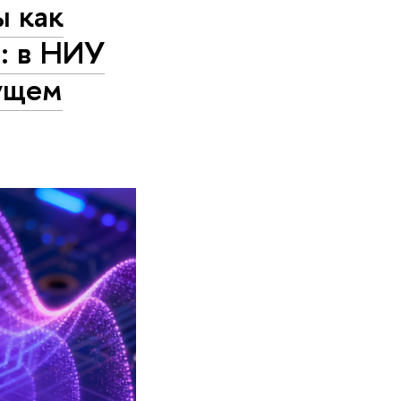
ы как
и: в НИУ
ущем