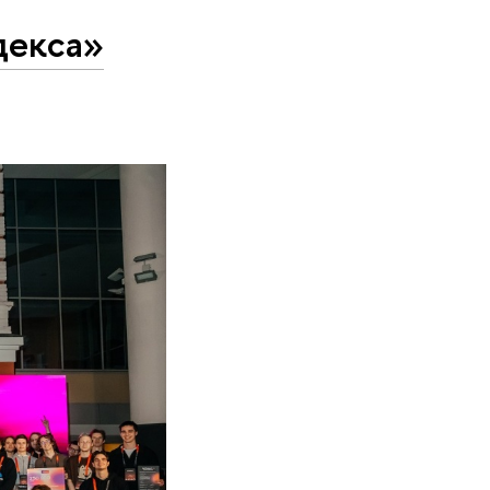
декса»