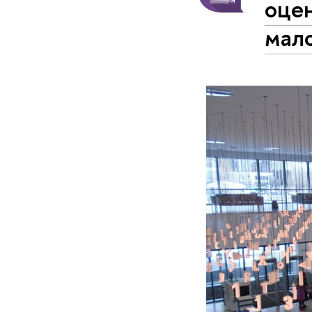
оцен
мал