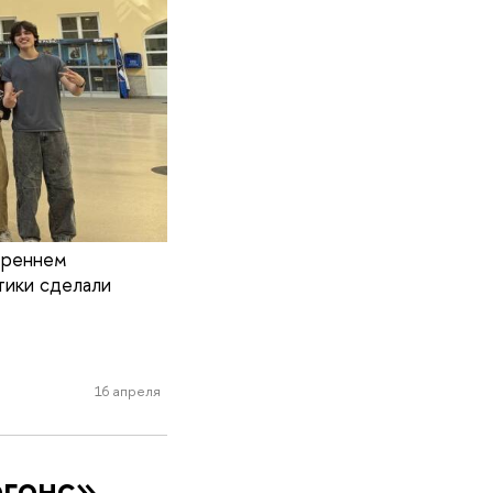
треннем
тики сделали
16 апреля
гонс»