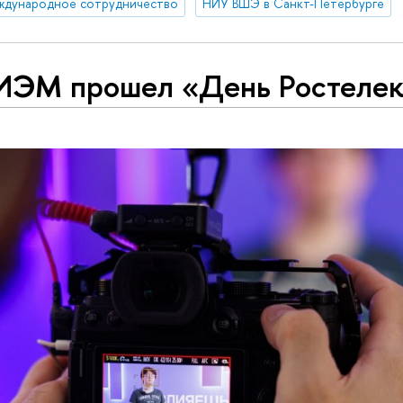
ждународное сотрудничество
НИУ ВШЭ в Санкт-Петербурге
ИЭМ прошел «День Ростеле