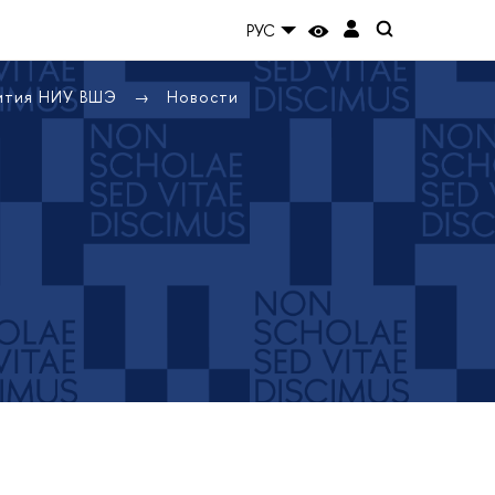
РУС
вития НИУ ВШЭ
Новости