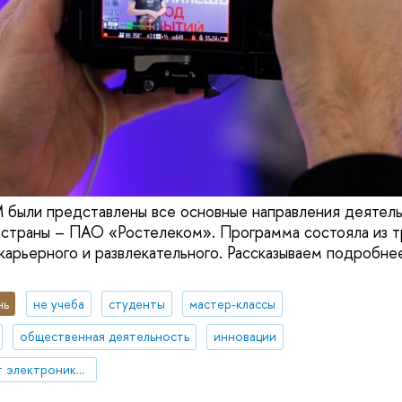
были представлены все основные направления деятель
страны – ПАО «Ростелеком». Программа состояла из т
карьерного и развлекательного. Рассказываем подробнее
нь
не учеба
студенты
мастер-классы
общественная деятельность
инновации
Московский институт электроники и математики им. А.Н. Тихонова