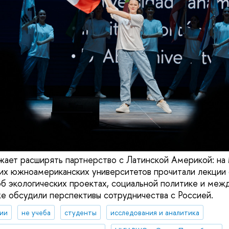
ет расширять партнерство с Латинской Америкой: н
их южноамериканских университетов прочитали лекции
б экологических проектах, социальной политике и ме
же обсудили перспективы сотрудничества с Россией.
ии
не учеба
студенты
исследования и аналитика