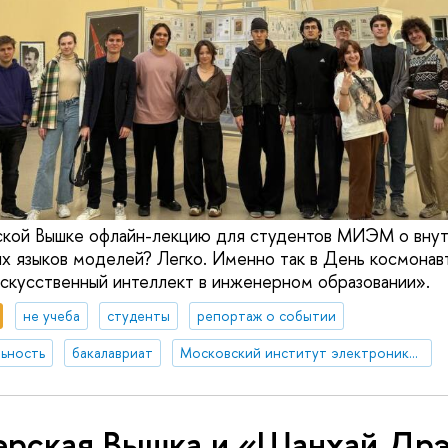
ской Вышке офлайн-лекцию для студентов МИЭМ о вну
х языков моделей? Легко. Именно так в День космонав
скусственный интеллект в инженерном образовании».
не учеба
студенты
репортаж о событии
ьность
бакалавриат
Московский институт электроники и математики им. А.Н. Тихонова
ерская Вышка и «Шанхай Дрэ