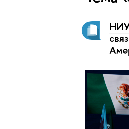
НИУ
связ
Аме