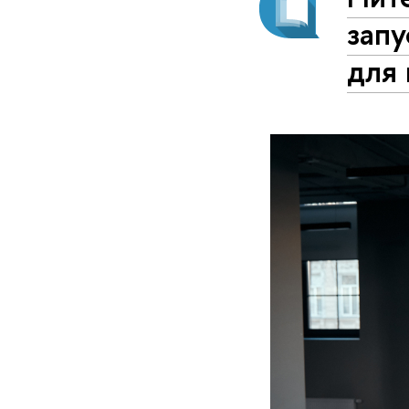
зап
для