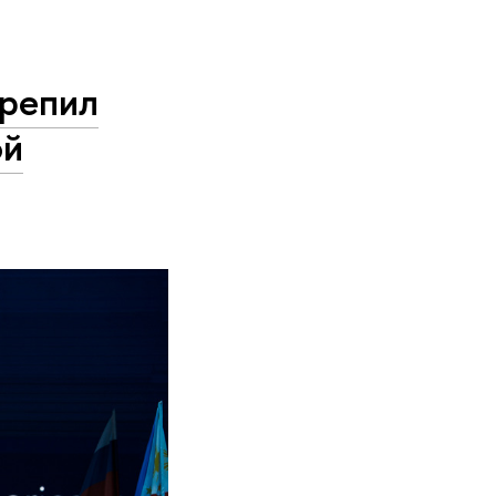
репил
ой