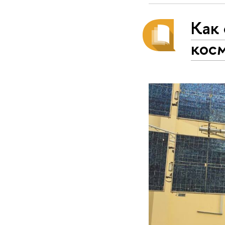
Как
кос