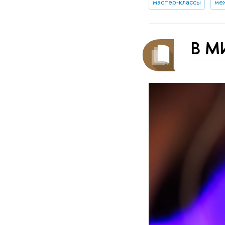
мастер-классы
ме
В М