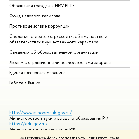
Обращения граждан в НИУ ВШЭ
А
Фонд целевого капитала
Д
Противодействие коррупции
Ц
Сведения о доходах, расходах, об имуществе и
Б
обязательствах имущественного характера
О
Сведения об образовательной организации
О
Людям с ограниченными возможностями здоровья
Единая платежная страница
Работа в Вышке
http://www.minobrnauki.gov.ru/
Министерство науки и высшего образования РФ
https://edu.gov.ru/
Министерство просвещения РФ
https://elearning.hse.ru/mooc
Мы используем файлы cookies для улучшения работы сайта