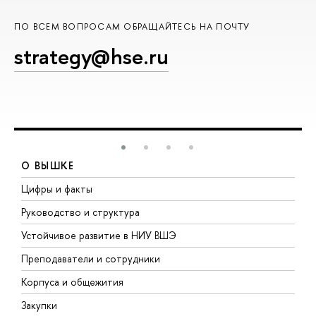
ПО ВСЕМ ВОПРОСАМ ОБРАЩАЙТЕСЬ НА ПОЧТУ
strategy@hse.ru
О ВЫШКЕ
Цифры и факты
Л
Руководство и структура
Д
Устойчивое развитие в НИУ ВШЭ
О
Преподаватели и сотрудники
П
Корпуса и общежития
В
Закупки
П