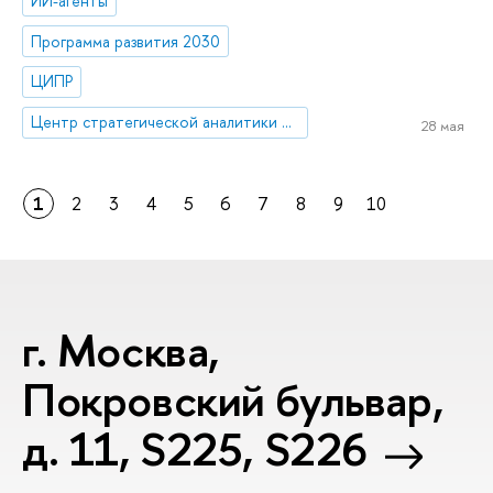
ИИ-агенты
Программа развития 2030
ЦИПР
Центр стратегической аналитики и больших данных
28 мая
1
2
3
4
5
6
7
8
9
10
г. Москва,
Покровский бульвар,
д. 11, S225, S226