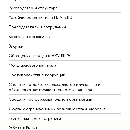
Руководство и структура
Д
Устойчивое развитие в НИУ ВШЭ
О
Преподаватели и сотрудники
П
Корпуса и общежития
В
Закупки
П
Обращения граждан в НИУ ВШЭ
А
Фонд целевого капитала
Д
Противодействие коррупции
Ц
Сведения о доходах, расходах, об имуществе и
Б
обязательствах имущественного характера
О
Сведения об образовательной организации
О
Людям с ограниченными возможностями здоровья
Единая платежная страница
Работа в Вышке