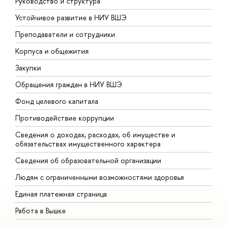
Руководство и структура
Д
Устойчивое развитие в НИУ ВШЭ
О
Преподаватели и сотрудники
П
Корпуса и общежития
В
Закупки
П
Обращения граждан в НИУ ВШЭ
А
Фонд целевого капитала
Д
Противодействие коррупции
Ц
Сведения о доходах, расходах, об имуществе и
Б
обязательствах имущественного характера
О
Сведения об образовательной организации
О
Людям с ограниченными возможностями здоровья
Единая платежная страница
Работа в Вышке