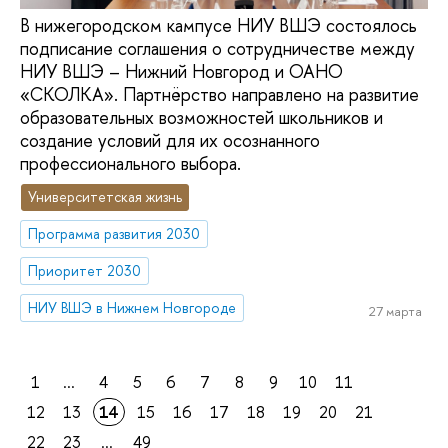
В нижегородском кампусе НИУ ВШЭ состоялось
подписание соглашения о сотрудничестве между
НИУ ВШЭ – Нижний Новгород и ОАНО
«СКОЛКА». Партнёрство направлено на развитие
образовательных возможностей школьников и
создание условий для их осознанного
профессионального выбора.
Университетская жизнь
Программа развития 2030
Приоритет 2030
НИУ ВШЭ в Нижнем Новгороде
27 марта
1
...
4
5
6
7
8
9
10
11
12
13
14
15
16
17
18
19
20
21
22
23
...
49