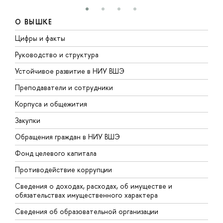
О ВЫШКЕ
Цифры и факты
Л
Руководство и структура
Д
Устойчивое развитие в НИУ ВШЭ
О
Преподаватели и сотрудники
П
Корпуса и общежития
В
Закупки
П
Обращения граждан в НИУ ВШЭ
А
Фонд целевого капитала
Д
Противодействие коррупции
Ц
Сведения о доходах, расходах, об имуществе и
Б
обязательствах имущественного характера
О
Сведения об образовательной организации
О