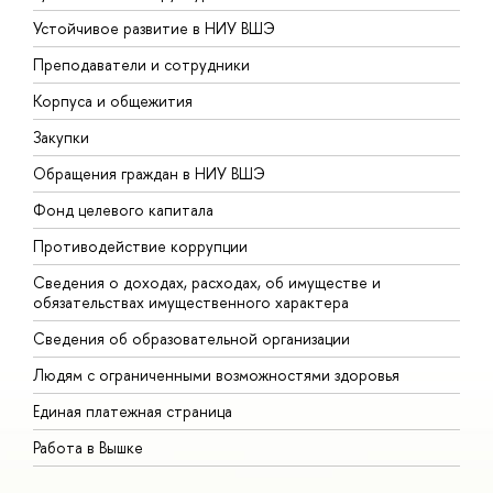
Устойчивое развитие в НИУ ВШЭ
О
Преподаватели и сотрудники
П
Корпуса и общежития
В
Закупки
П
Обращения граждан в НИУ ВШЭ
А
Фонд целевого капитала
Д
Противодействие коррупции
Ц
Сведения о доходах, расходах, об имуществе и
Б
обязательствах имущественного характера
О
Сведения об образовательной организации
О
Людям с ограниченными возможностями здоровья
Единая платежная страница
Работа в Вышке