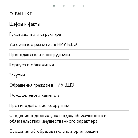
О ВЫШКЕ
Цифры и факты
Л
Руководство и структура
Д
Устойчивое развитие в НИУ ВШЭ
О
Преподаватели и сотрудники
П
Корпуса и общежития
В
Закупки
П
Обращения граждан в НИУ ВШЭ
А
Фонд целевого капитала
Д
Противодействие коррупции
Ц
Сведения о доходах, расходах, об имуществе и
Б
обязательствах имущественного характера
О
Сведения об образовательной организации
О