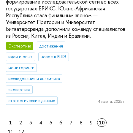
формирование исследовательской сети во всех
государствах БРИКС. Южно-Африканская
Республика стала финальным звеном —
Университет Претории и Университет
Витватерсранда дополнили команду специалистов
из России, Китая, Индии и Бразилии.
Экспертиза
достижения
идеи и опыт
новое в ВШЭ
мониторинги
исследования и аналитика
экспертиза
статистические данные
4 марта, 2025 г.
1
2
3
4
5
6
7
8
9
10
11
12