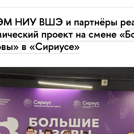
М НИУ ВШЭ и партнёры реа
мический проект на смене «Б
овы» в «Сириусе»