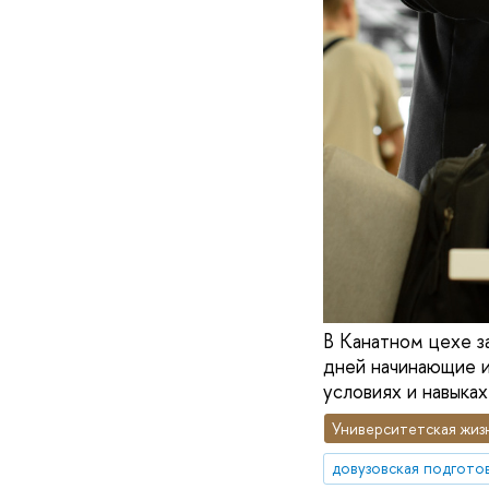
В Канатном цехе з
дней начинающие и
условиях и навыках
Университетская жиз
довузовская подгото