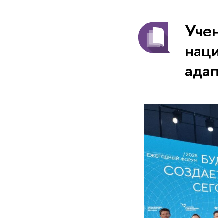
Уче
нац
ада