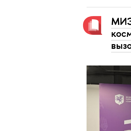
МИЭ
кос
выз