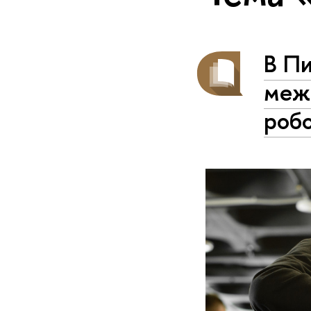
В П
меж
роб