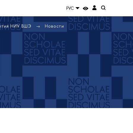
РУС
вития НИУ ВШЭ
Новости