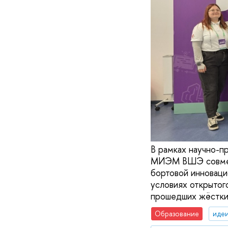
В рамках научно-п
МИЭМ ВШЭ совмест
бортовой инноваци
условиях открытог
прошедших жёстки
Образование
идеи