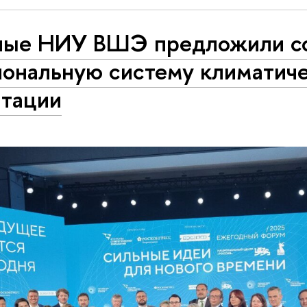
ные НИУ ВШЭ предложили с
иональную систему климатич
птации