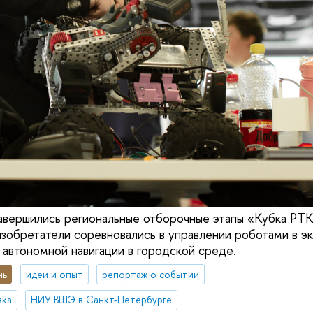
авершились региональные отборочные этапы «Кубка РТК
зобретатели соревновались в управлении роботами в э
 автономной навигации в городской среде.
нь
идеи и опыт
репортаж о событии
вка
НИУ ВШЭ в Санкт-Петербурге