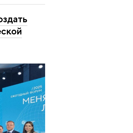
оздать
еской