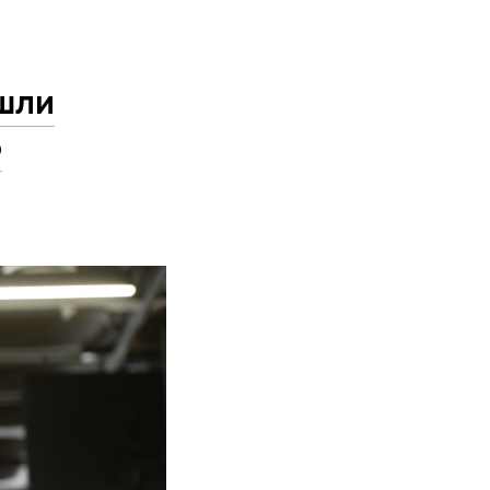
шли
о